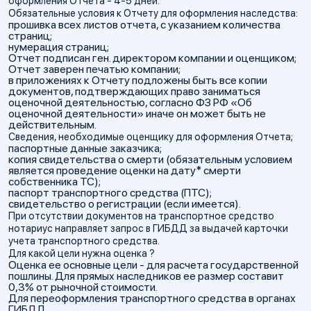
оформления Отчета - 4-5 дней.
Обязательные условия к Отчету для оформления наследства:
прошивка всех листов отчета, с указанием количества
страниц;
нумерация страниц;
Отчет подписан ген. директором компании и оценщиком;
Отчет заверен печатью компании;
в приложениях к Отчету подложены быть все копии
документов, подтверждающих право заниматься
оценочной деятельностью, согласно ФЗ РФ «Об
оценочной деятельности» иначе он может быть не
действительным.
Сведения, необходимые оценщику для оформления Отчета;
паспортные данные заказчика;
копия свидетельства о смерти (обязательным условием
является проведение оценки на дату* смерти
собственника ТС);
паспорт транспортного средства (ПТС);
свидетельство о регистрации (если имеется).
При отсутствии документов на транспортное средство
нотариус направляет запрос в ГИБДД за выдачей карточки
учета транспортного средства.
Для какой цели нужна оценка ?
Оценка ее основные цели - для расчета государственной
пошлины. Для прямых наследников ее размер составит
0,3% от рыночной стоимости.
Для переоформления транспортного средства в органах
ГИБДД.