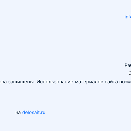
in
Ра
О
ава защищены. Использование материалов сайта воз
на
delosait.ru