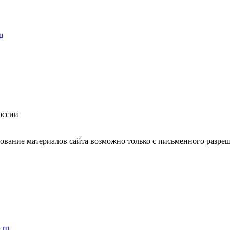
u
оссии
вание материалов сайта возможно только с письменного разреш
t.ru